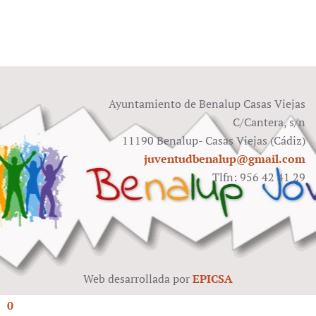
Ayuntamiento de Benalup Casas Viejas
C/Cantera, s/n
11190 Benalup- Casas Viejas (Cádiz)
juventudbenalup@gmail.com
Tlfn:
956 42 41 29
Web desarrollada por
EPICSA
0